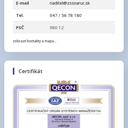
E-mail
riaditel@zssnaruc.sk
Tel.
047 / 56 78 180
PSČ
980 12
zobraziť kontakty a mapu...
Certifikát