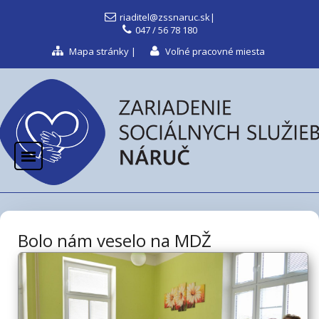
riaditel@zssnaruc.sk
|
047 / 56 78 180
Mapa stránky
|
Voľné pracovné miesta
Bolo nám veselo na MDŽ