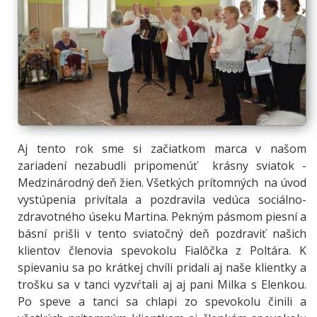
Aj tento rok sme si začiatkom marca v našom
zariadení nezabudli pripomenúť krásny sviatok -
Medzinárodný deň žien. Všetkých prítomných na úvod
vystúpenia privítala a pozdravila vedúca sociálno-
zdravotného úseku Martina. Pekným pásmom piesní a
básní prišli v tento sviatočný deň pozdraviť našich
klientov členovia spevokolu Fialôčka z Poltára. K
spievaniu sa po krátkej chvíli pridali aj naše klientky a
trošku sa v tanci vyzvŕtali aj aj pani Milka s Elenkou.
Po speve a tanci sa chlapi zo spevokolu činili a