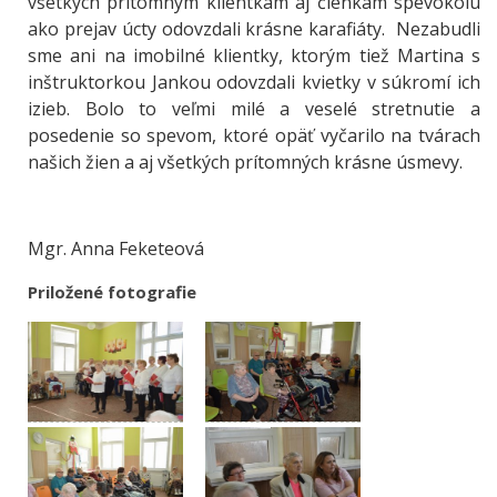
všetkých prítomným klientkam aj členkám spevokolu
ako prejav úcty odovzdali krásne karafiáty. Nezabudli
sme ani na imobilné klientky, ktorým tiež Martina s
inštruktorkou Jankou odovzdali kvietky v súkromí ich
izieb. Bolo to veľmi milé a veselé stretnutie a
posedenie so spevom, ktoré opäť vyčarilo na tvárach
našich žien a aj všetkých prítomných krásne úsmevy.
Mgr. Anna Feketeová
Priložené fotografie