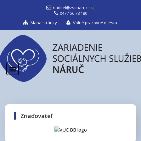
riaditel@zssnaruc.sk
|
047 / 56 78 180
Mapa stránky
|
Voľné pracovné miesta
Zriaďovateľ