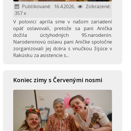
Publikované: 16.4.2026,
Zobrazené:
357 x
V polovici apríla sme v našom zariadení
opäť oslavovali, pretože sa pani Anička
dožila úctyhodných 95.narodenín.
Narodeninovú oslavu pani Aničke spoločne
zorganizovali jej dcéra s vnučkou žijúce v
Rakúsku za asistencie s...
Koniec zimy s Červenými nosmi