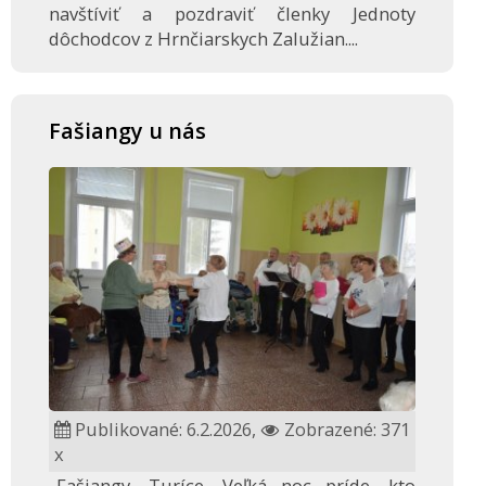
navštíviť a pozdraviť členky Jednoty
dôchodcov z Hrnčiarskych Zalužian....
Fašiangy u nás
Publikované: 6.2.2026,
Zobrazené: 371
x
„Fašiangy, Turíce, Veľká noc príde, kto