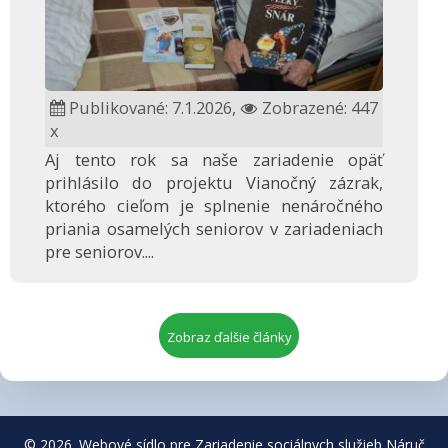
Publikované: 7.1.2026,
Zobrazené: 447
x
Aj tento rok sa naše zariadenie opäť
prihlásilo do projektu Vianočný zázrak,
ktorého cieľom je splnenie nenáročného
priania osamelých seniorov v zariadeniach
pre seniorov....
Zobraz ďalšie články
© 2026. Webové sídlo pre Zariadenie sociálnych služieb Náruč